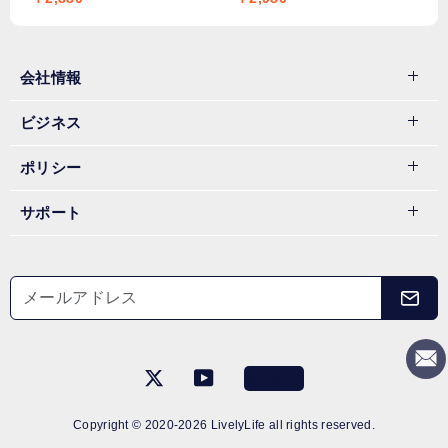
レスイヤホン iPhone Android 対
質 iPhone/Android適用
応 5.3Bluetooth チップ搭載 12時
間連続再生
会社情報
ビジネス
ポリシー
サポート
Copyright © 2020-
2026
LivelyLife all rights reserved.