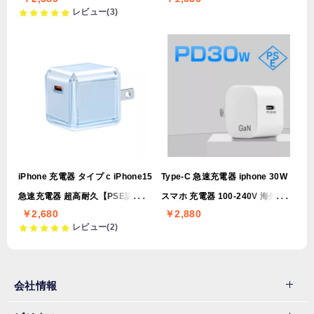
充電器 超高耐久【PSE認証】
レビュー(3)
iPhone 充電器 タイプ c iPhone15
Type-C 急速充電器 iphone 30W
急速充電器 超高耐久【PSE認証】
スマホ 充電器 100-240V 海外対応
￥2,680
￥2,880
iPad Airpods iPhone PSE認証済
レビュー(2)
み
会社情報