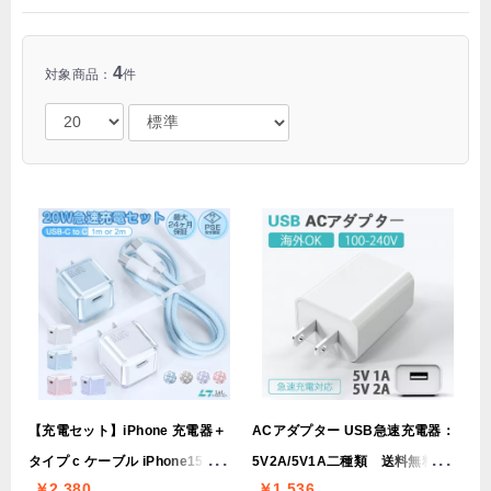
4
対象商品：
件
【充電セット】iPhone 充電器＋
ACアダプター USB急速充電器：
タイプ c ケーブル iPhone15 急速
5V2A/5V1A二種類 送料無料
￥2,380
￥1,536