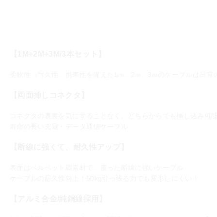
【1M+2M+3M/3本セット】
柔軟性、耐久性、携帯性を備えた1m、2m、3mのケーブルは日
【両面挿しコネクタ】
コネクタの表裏を気にすることなく、どちらからでも挿し込み可
寿命の長い充電・データ通信ケーブル
【断線に強くて、耐久性アップ】
表面はベルベット調素材で、覆った断線に強いケーブル
ケーブルの耐久性向上！50kg引っ張る力でも変形しにくい！
【アルミ合金/純銅線採用】