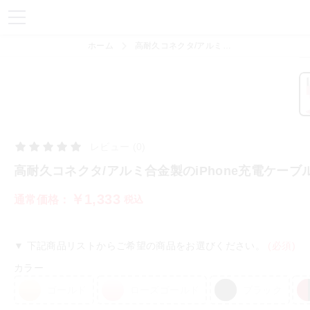
各サイトにある偽サイトにご注意ください！
ホーム
高耐久コネクタ/アルミ合金製のiPhone充電ケーブル（iPhone14にも対応） テレワーク 送料無料
レビュー (0)
高耐久コネクタ/アルミ合金製のiPhone充電ケーブ
￥1,333
通常価格：
税込
▼ 下記商品リストからご希望の商品をお選びください。
(必須)
カラー
ゴールド
ローズゴールド
ブラック