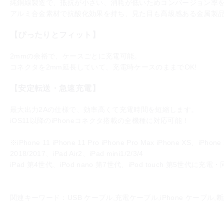
純銅線製造で、抵抗が小さい、消耗が低いためコンバージョン率
アルミ合金素材で抗酸化効果を持ち、見た目も高級感ある金属製
【ぴったりとフィット】
2mmの余裕で、ケースごとに充電可能。
コネクタを2mm延長していて、充電時ケースのままでOK!
【安定転送・急速充電】
最大出力2Aの仕様で、効率高くて充電時間を短縮します。
iOS11以降のiPhoneコネクタ搭載の全機種に対応可能！
※iPhone 11 iPhone 11 Pro iPhone Pro Max iPhone XS、iPhone
2018/2017、iPad Air2、iPad mini1/2/3/4
iPad 第4世代、iPod nano 第7世代、iPod touch 第5
関連キーワード：USB ケーブル,充電ケーブル,iPhone ケーブル,