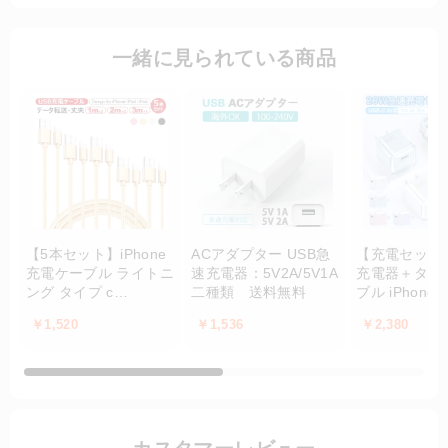
一緒に見られている商品
【5本セット】iPhone
ACアダプター USB急
【充電セット】i
充電ケーブル ライトニ
速充電器：5V2A/5V1A
充電器＋タイプ
ング タイプ c
二種類 送料無料
ブル iPhone
android 送料無料
電器 超高耐久
￥1,520
￥1,536
￥2,380
証】