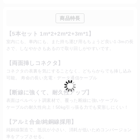
商品特長
【5本セット 1m*2+2m*2+3m*1】
室内にも、車内にも、また持ち運び用もちょうど良い1-3mの長
さで、しなやかさもあるので取り回しがやすいです。
【両面挿しコネクタ】
コネクタの表裏を気にすることなく、どちらからでも挿し込み
可能。 寿命の長い充電・データ通信ケーブル
【断線に強くて、耐久性アップ】
表面はベルベット調素材で、覆った断線に強いケーブル
ケーブルの耐久性向上！50kg引っ張る力でも変形しにくい！
【アルミ合金/純銅線採用】
純銅線製造で、抵抗が小さい、消耗が低いためコンバージョン
率をアップさせる。