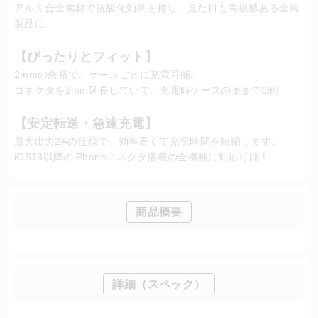
アルミ合金素材で抗酸化効果を持ち、見た目も高級感ある金属
製品に。
【ぴったりとフィット】
2mmの余裕で、ケースごとに充電可能。
コネクタを2mm延長していて、充電時ケースのままでOK!
【安定転送・急速充電】
最大出力2Aの仕様で、効率高くて充電時間を短縮します。
iOS13以降のiPhoneコネクタ搭載の全機種に対応可能！
商品概要
詳細（スペック）