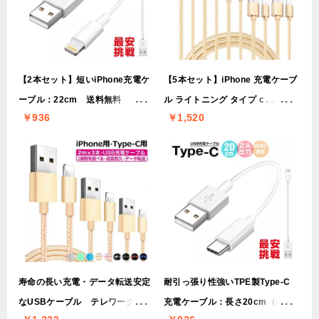
【2本セット】短いiPhone充電ケ
【5本セット】iPhone 充電ケーブ
ーブル：22cm 送料無料
ル ライトニング タイプ c
￥936
￥1,520
android 送料無料
寿命の長い充電・データ転送安定
耐引っ張り性強いTPE製Type-C
なUSBケーブル テレワーク 送
充電ケーブル：長さ20cm（2本セ