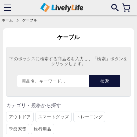
サイトにある偽サイトにご注意ください！
ホーム
ケーブル
ケーブル
下のボックスに検索する商品名を入力し、「検索」ボタンを
クリックします。
検索
カテゴリ・規格から探す
アウトドア
スマートグッズ
トレーニング
季節家電
旅行用品